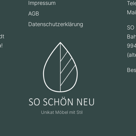
Impressum
Tel
Ma
AGB
n
Datenschutzerklärung
SO
dt
Bah
a!
994
(al
Bes
Unikat Möbel mit Stil