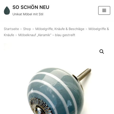
Zum
SO SCHÖN NEU
Inhalt
Unikat Möbel mit Stil
springen
Startseite
»
Shop
»
Möbelgriffe, Knäufe & Beschläge
»
Möbelgriffe &
Knäufe
»
Möbelknauf „Keramik“ – blau gestreift